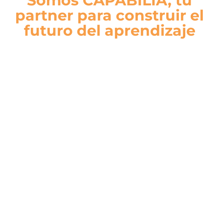
Somos CAPABILIA, tu
partner para construir el
futuro del aprendizaje
Si el mundo cambia, el aprendizaje
también tiene que cambiar.
Accesos Directos
Nosotros
Soluciones
Blog
Soluciones
Soluciones para